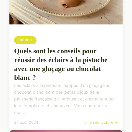
PRODUIT
Quels sont les conseils pour
réussir des éclairs à la pistache
avec une glaçage au chocolat
blanc ?
Les éclairs à la pistache, nappés d'un glaçage au
chocolat blanc, sont des petits bijoux de la
pâtisserie française qui intriguent et enchantent par
leur complexité et leur saveur. Vous cherchez à
épa...
27 août 2024
5 min de lecture →