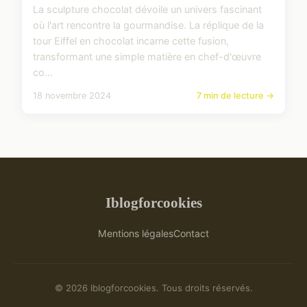
La sculpture chocolat dévoile un univers fascinant
où l'art rencontre la gourmandise. La réplique de la
tour Eiffel en chocolat incarne cette fusion,
transformant une simple matière en chef-d'œuvre
co...
18 novembre 2024
7 min de lecture →
Iblogforcookies
Mentions légales
Contact
© 2026 Iblogforcookies. Tous droits réservés.