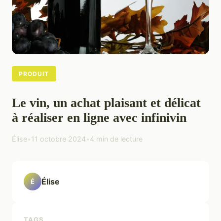
PRODUIT
Le vin, un achat plaisant et délicat
à réaliser en ligne avec infinivin
Élise
•
11 octobre 2024
•
4 min de lecture
Élise
É
TAGS