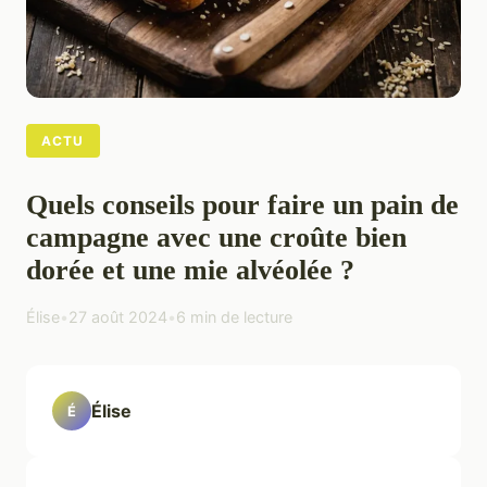
ACTU
Quels conseils pour faire un pain de
campagne avec une croûte bien
dorée et une mie alvéolée ?
Élise
•
27 août 2024
•
6 min de lecture
Élise
É